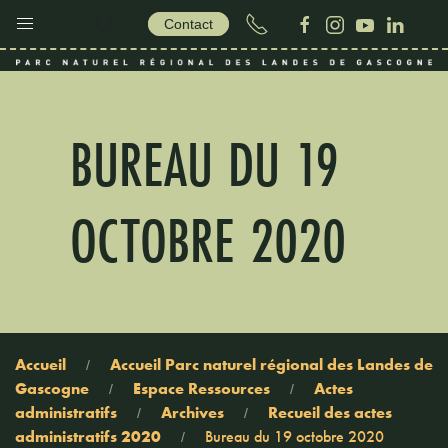
Contact
BUREAU DU 19
OCTOBRE 2020
Accueil
Accueil Parc naturel régional des Landes de
Gascogne
Espace Ressources
Actes
administratifs
Archives
Recueil des actes
administratifs 2020
Bureau du 19 octobre 2020